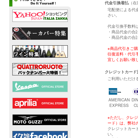
代金引換着払
（在
宅配便による代
さい。
代金引換手数料
・商品代金の合計が
・商品代金の合計が
※商品代引きご
往復送料・代引
宜しくお願い致
クレジットカード
ご利用いただけ
AMERICAN
DI
EXPRESS
C
※ただし、クレジ
ード）は、弊社
クレジットカー
い。