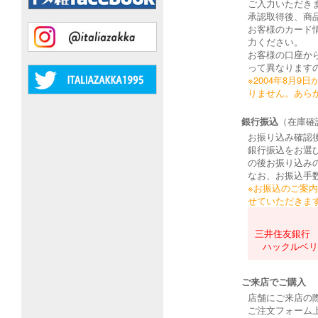
ご入力いただき
承認取得後、商
お客様のカード
力ください。
お客様の口座か
って異なります
※2004年8月
りません。あら
銀行振込
（在庫確
お振り込み確認
銀行振込をお選
の後お振り込み
なお、お振込手
※お振込のご案
せていただきま
三井住友銀行 六
ハックルベリ
ご来店でご購入
店舗にご来店の
ご注文フォーム