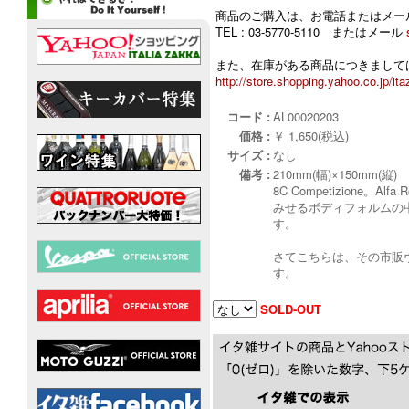
商品のご購入は、お電話またはメー
TEL : 03-5770-5110 またはメール
また、在庫がある商品につきましては
http://store.shopping.yahoo.co.jp/ita
コード :
AL00020203
価格 :
￥ 1,650(税込)
サイズ :
なし
備考 :
210mm(幅)×150mm(縦)
8C Competizio
みせるボディフォルムの中にはT
す。
さてこちらは、その市販
す。
SOLD-OUT