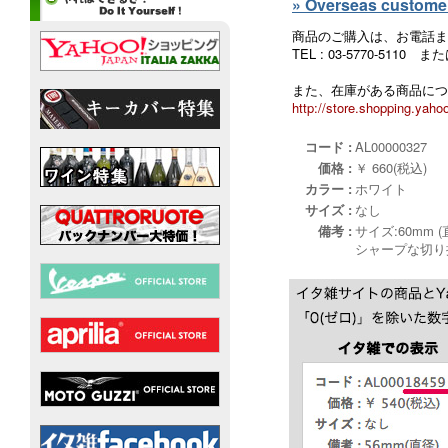
» Overseas customers
商品のご購入は、お電話ま
TEL : 03-5770-5110
また、在庫がある商品につ
http://store.shopping.yahoo
コード :
AL00000327
価格 :
￥ 660(税込)
カラー :
ホワイト
サイズ :
なし
備考 :
サイズ:60mm (
シャープな切り