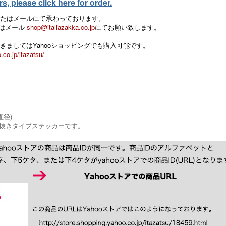
, please click here for order.
たはメールにて承わっております。
 またはメール
shop@italiazakka.co.jp
にてお願い致します。
きましてはYahooショッピングでも購入可能です。
.co.jp/itazatsu/
直径)
抜きタイプステッカーです。