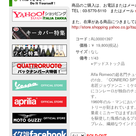
商品のご購入は、お電話またはメー
TEL : 03-5770-5110 またはメール
また、在庫がある商品につきましては
http://store.shopping.yahoo.co.jp/ita
コード :
AL00001397
価格 :
￥ 19,800(税込)
サイズ :
なし
備考 :
1/43
※デッドストック品
Alfa Romeoの超名
の1台、「CONRERO S
名匠ジョヴァンニ・ミケ
にコンレーロが独自のチ
す。
​1960年のル・マンに
トリーが刻まれています
​量産ミニカーではまず
を駆使した塊感のあるプロ
ブレム、繊細なウインド
SOLD-OUT