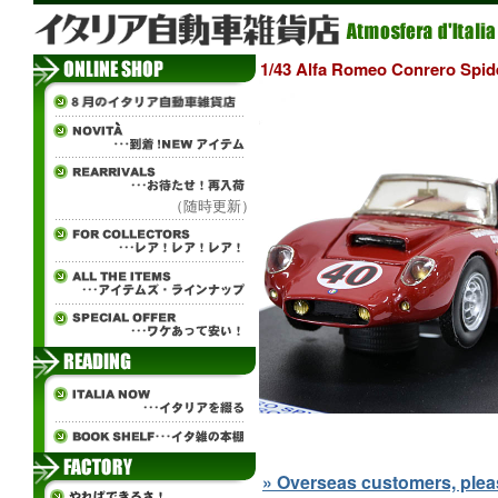
1/43 Alfa Romeo Conrero 
（随時更新）
» Overseas customers, please