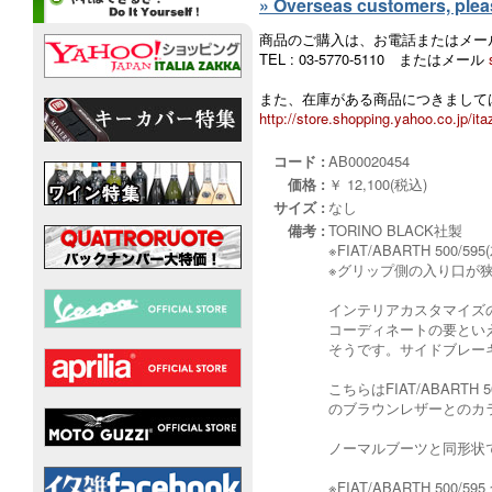
» Overseas customers, please
商品のご購入は、お電話またはメー
TEL : 03-5770-5110 またはメール
また、在庫がある商品につきましては
http://store.shopping.yahoo.co.jp/ita
コード :
AB00020454
価格 :
￥ 12,100(税込)
サイズ :
なし
備考 :
TORINO BLACK社製
※FIAT/ABARTH 50
※グリップ側の入り口が
インテリアカスタマイズ
コーディネートの要とい
そうです。サイドブレー
こちらはFIAT/ABART
のブラウンレザーとのカ
ノーマルブーツと同形状
※FIAT/ABARTH 5