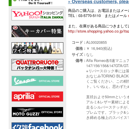
» Overseas customers, please
商品のご購入は、お電話またはメー
TEL : 03-5770-5110 またはメール
また、在庫がある商品につきましては
http://store.shopping.yahoo.co.jp/ita
コード :
AL00020855
価格 :
￥ 16,940(税込)
サイズ :
なし
備考 :
Alfa Romeo各5速マニ
147/156/156&147GTA/
※リバースロック車には
おなじみTORINO B
くご覧ください、この精
ト。いいねぇ。思わずた
直径およそ50mmとい
アルミ&レザー素材によ
走るシルバーステッチが
ブレムです。ブラック&シ
き締める極上のスパイス