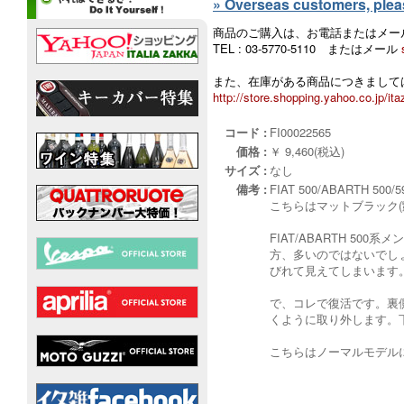
» Overseas customers, please
商品のご購入は、お電話またはメー
TEL : 03-5770-5110 またはメール
また、在庫がある商品につきましては
http://store.shopping.yahoo.co.jp/ita
コード :
FI00022565
価格 :
￥ 9,460(税込)
サイズ :
なし
備考 :
FIAT 500/ABARTH 
こちらはマットブラック
FIAT/ABARTH 
方、多いのではないでし
びれて見えてしまいます
で、コレで復活です。裏
くように取り外します。
こちらはノーマルモデル