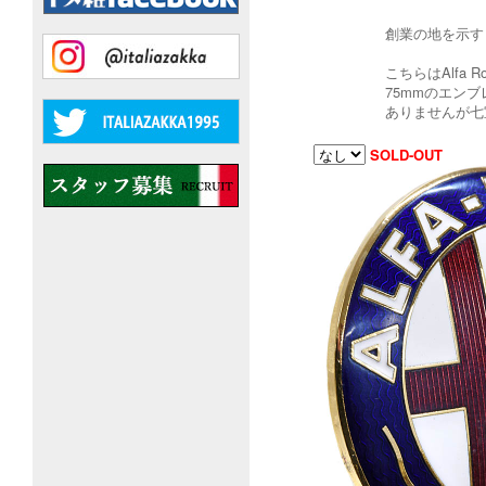
創業の地を示す
こちらはAlf
75mmのエン
ありませんが七
SOLD-OUT