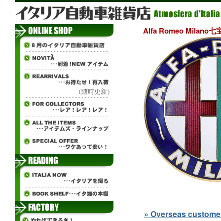
Alfa Romeo Milan
（随時更新）
» Overseas customers