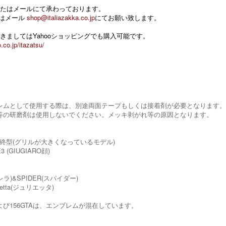
たはメールにて承わっております。
 またはメール
shop@italiazakka.co.jp
にてお願い致します。
きましてはYahooショッピングでも購入可能です。
.co.jp/itazatsu/
レムとして使用する際は、別途両面テープもしくは接着剤が必要となります
等の研磨剤は使用しないでください。メッキ剥がれ等の原因となります。
ER最終型(グリルが大きくなっているモデル)
3 (GIUGIARO顔)
ブレラ)&SPIDER(スパイダー)
lietta(ジュリエッタ)
2および156GTAは、エンブレムが混在しています。