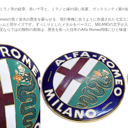
ミラノ市の紋章、赤い十字と、ミラノと縁の深い名家、ヴィスコンティ家の紋章ビショ
a Romeoの長く栄光の歴史を蘇らせる、現行車種に合うように作成された七宝エ
ブレムと同サイズです。ずっしりとしたメタルをベースに、MILANOの文字
宝ならではの独特の表情は、歴史を彩った往年のAlfa Romeo同様にひと味