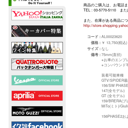
商品のご購入は、お電話ま
TEL : 03-5770-5110
また、在庫がある商品につ
http://store.shopping.yahoo
コード :
AL00023620
価格 :
￥ 13,750(税込)
サイズ :
なし
備考 :
75mm(直径)
※お車のエンブ
※コンパウンド
装着可能車種
GTV/SPID
156/SW PHASE
147(全モデル)
GT (全モデル)
159/BRERA(
MiTo(ミト)/Giu
156PHASE