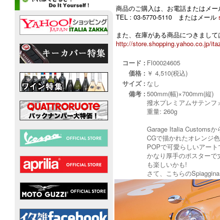
商品のご購入は、お電話またはメー
TEL : 03-5770-5110 またはメール
また、在庫がある商品につきましては
http://store.shopping.yahoo.co.jp/ita
コード :
FI00024605
価格 :
￥ 4,510(税込)
サイズ :
なし
備考 :
500mm(幅)×700mm(縦)
撥水プレミアムサテンフ
重量: 260g
Garage Italia Cust
CGで描かれたオレンジ色のS
POPで可愛らしいアート
かなり厚手のポスターで
も楽しいかも!
さて、こちらのSpiagg