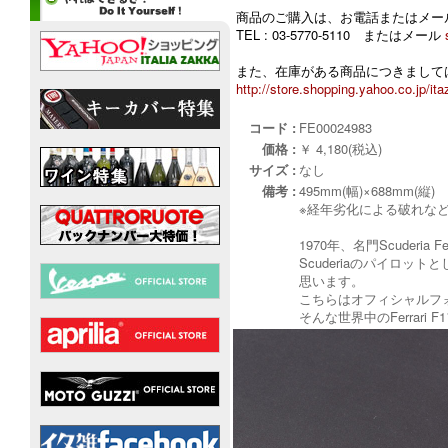
商品のご購入は、お電話またはメー
TEL : 03-5770-5110 またはメール
また、在庫がある商品につきましては
http://store.shopping.yahoo.co.jp/ita
コード :
FE00024983
価格 :
￥ 4,180(税込)
サイズ :
なし
備考 :
495mm(幅)×688mm(縦)
※経年劣化による破れな
1970年、名門Scuder
Scuderiaのパイロ
思います。
こちらはオフィシャルフォ
そんな世界中のFerrar