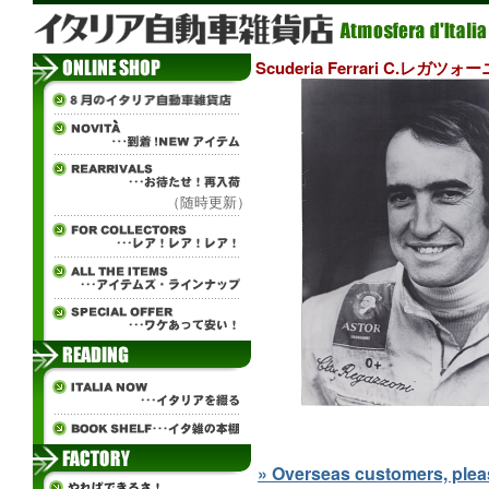
Scuderia Ferrari C.レガツ
（随時更新）
» Overseas customers, please