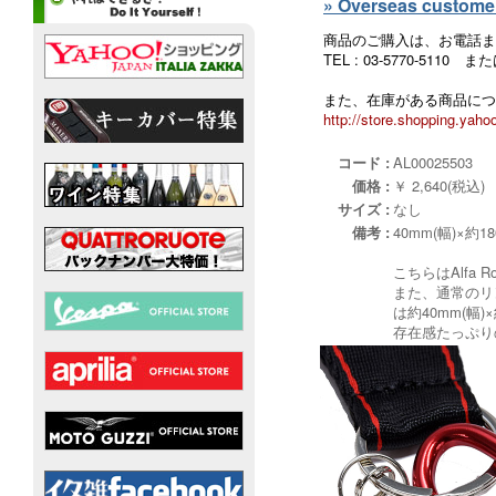
» Overseas customers
商品のご購入は、お電話ま
TEL : 03-5770-5110
また、在庫がある商品につ
http://store.shopping.yahoo
コード :
AL00025503
価格 :
￥ 2,640(税込)
サイズ :
なし
備考 :
40mm(幅)×約
こちらはAlf
また、通常のリ
は約40mm(幅
存在感たっぷり