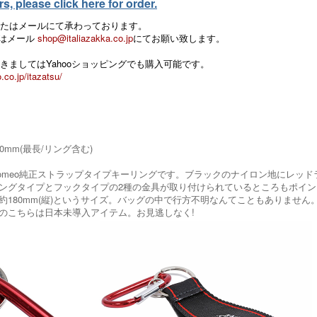
, please click here for order.
たはメールにて承わっております。
 またはメール
shop@italiazakka.co.jp
にてお願い致します。
きましてはYahooショッピングでも購入可能です。
.co.jp/itazatsu/
180mm(最長/リング含む)
a Romeo純正ストラップタイプキーリングです。ブラックのナイロン地にレ
ングタイプとフックタイプの2種の金具が取り付けられているところもポイ
)×約180mm(縦)というサイズ。バッグの中で行方不明なんてこともありません
のこちらは日本未導入アイテム。お見逃しなく!