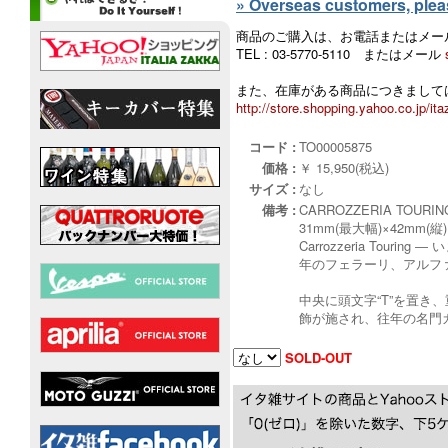
» Overseas customers, please
商品のご購入は、お電話またはメー
TEL : 03-5770-5110 またはメール
また、在庫がある商品につきましては
http://store.shopping.yahoo.co.jp/ita
コード :
TO00005875
価格 :
￥ 15,950(税込)
サイズ :
なし
備考 :
CARROZZERIA TOURIN
31mm(最大幅)×42mm(縦)
Carrozzeria T
年のフェラーリ、アルフ
中央に頭文字“T”を置き、
飾が施され、往年の名門
SOLD-OUT