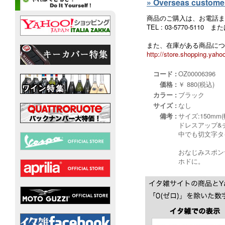
» Overseas customers
商品のご購入は、お電話ま
TEL : 03-5770-5110
また、在庫がある商品につ
http://store.shopping.yahoo
コード :
OZ00006396
価格 :
￥ 880(税込)
カラー :
ブラック
サイズ :
なし
備考 :
サイズ:150mm(
ドレスアップ&
中でも切文字タ
おなじみスポン
ホドに。