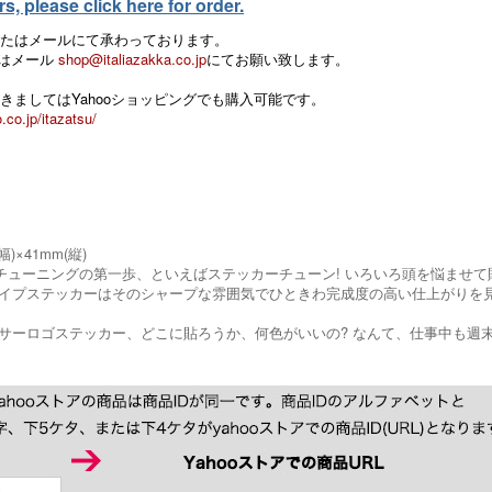
, please click here for order.
たはメールにて承わっております。
 またはメール
shop@italiazakka.co.jp
にてお願い致します。
きましてはYahooショッピングでも購入可能です。
.co.jp/itazatsu/
幅)×41mm(縦)
チューニングの第一歩、といえばステッカーチューン! いろいろ頭を悩ませ
イプステッカーはそのシャープな雰囲気でひときわ完成度の高い仕上がりを
サーロゴステッカー、どこに貼ろうか、何色がいいの? なんて、仕事中も週