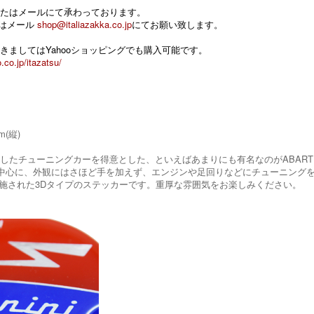
たはメールにて承わっております。
 またはメール
shop@italiazakka.co.jp
にてお願い致します。
きましてはYahooショッピングでも購入可能です。
.co.jp/itazatsu/
m(縦)
スにしたチューニングカーを得意とした、といえばあまりにも有名なのがABARTH
00を中心に、外観にはさほど手を加えず、エンジンや足回りなどにチューニング
施された3Dタイプのステッカーです。重厚な雰囲気をお楽しみください。