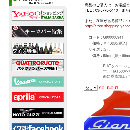
商品のご購入は、お電話ま
TEL : 03-5770-5110
また、在庫がある商品につ
http://store.shopping.yahoo
コード :
GI00006941
価格 :
￥ 1,650(税込)
サイズ :
なし
備考 :
58mm(幅)×69m
FIATをベー
す。FIAT5
面に樹脂加工が
SOLD-OUT