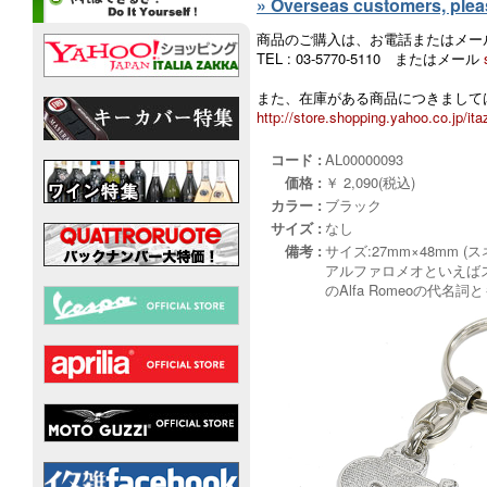
» Overseas customers, please
商品のご購入は、お電話またはメー
TEL : 03-5770-5110 またはメール
また、在庫がある商品につきましては
http://store.shopping.yahoo.co.jp/ita
コード :
AL00000093
価格 :
￥ 2,090(税込)
カラー :
ブラック
サイズ :
なし
備考 :
サイズ:27mm×48mm (
アルファロメオといえば
のAlfa Romeoの