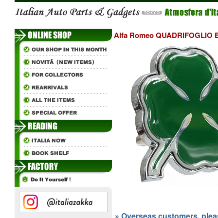
Alfa Romeo QUADRIFOGLIO E
» Overseas customers, please