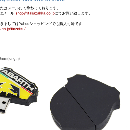
たはメールにて承わっております。
 またはメール
shop@italiazakka.co.jp
にてお願い致します。
きましてはYahooショッピングでも購入可能です。
.co.jp/itazatsu/
6mm(length)