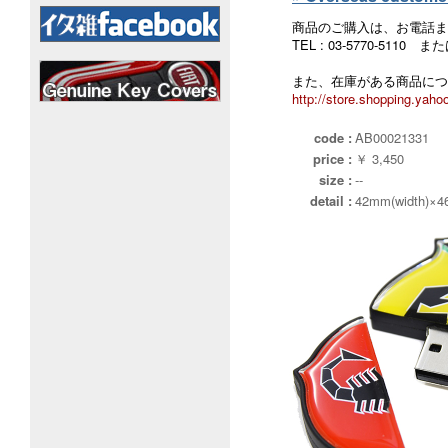
商品のご購入は、お電話ま
TEL : 03-5770-5110
また、在庫がある商品につ
http://store.shopping.yahoo
code :
AB00021331
price :
￥ 3,450
size :
--
detail :
42mm(width)×4