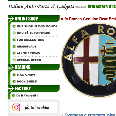
Alfa Romeo Genuine Rear Emb
» Overseas customers, please