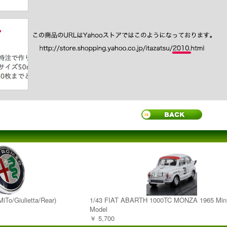
To/Giulietta/Rear)
1/43 FIAT ABARTH 1000TC MONZA 1965 Mini
Model
￥ 5,700