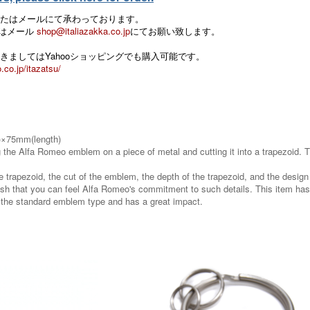
たはメールにて承わっております。
 またはメール
shop@italiazakka.co.jp
にてお願い致します。
きましてはYahooショッピングでも購入可能です。
.co.jp/itazatsu/
)×75mm(length)
ng the Alfa Romeo emblem on a piece of metal and cutting it into a trapezoid. 
 trapezoid, the cut of the emblem, the depth of the trapezoid, and the design a
dish that you can feel Alfa Romeo's commitment to such details. This item has
om the standard emblem type and has a great impact.