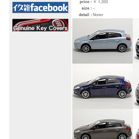
price :
￥ 1,200
size :
--
detail :
Norev