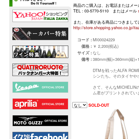
商品のご購入は、お電話またはメー
TEL : 03-5770-5110 またはメール
また、在庫がある商品につきましては
http://store.shopping.yahoo.co.jp/ita
コード :
MI00024229
価格 :
￥ 2,200(税込)
サイズ :
なし
備考 :
380mm(幅)×360mm(縦)×
DTMを戦ったALFA ROM
シンたち。そのタイヤやボ
さて、そんなMICHEL
ム君がプリントされてい
SOLD-OUT