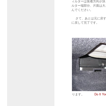
ィルターは装着方向が決
ルター端部分、片面は大
んでください。
さて、あとは元に戻す
に戻して完了です。
ります。
Do It 