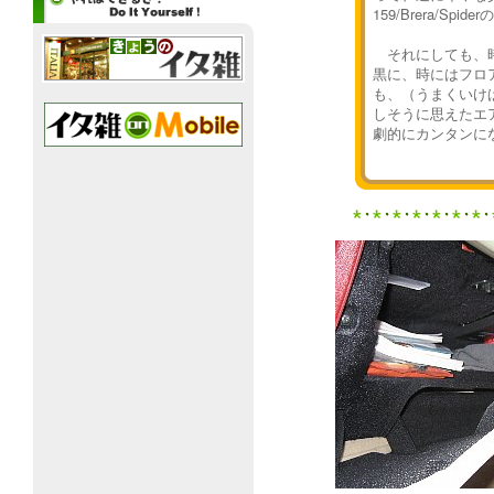
159/Brera/S
それにしても、時代
黒に、時にはフロ
も、（うまくいけ
しそうに思えたエアコ
劇的にカンタンに