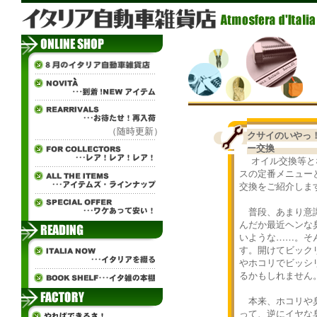
（随時更新）
クサイのいやっ！RE
ー交換
オイル交換等と
スの定番メニュー
交換をご紹介しま
普段、あまり意識
んだか最近ヘンな
いような……。そ
す。開けてビック
やホコリでビッシ
るかもしれません
本来、ホコリや臭
って、逆にイヤな臭