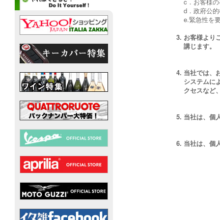
c．お客様
d．政府公
e.緊急性
お客様より
講じます。
当社では、お
システムに
クセスなど
当社は、個
当社は、個