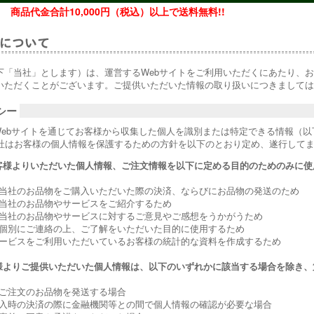
商品代金合計10,000円（税込）以上で送料無料!!
「当社」とします）は、運営するWebサイトをご利用いただくにあたり、お客
いただくことがございます。ご提供いただいた情報の取り扱いにつきましては
シー
Webサイトを通じてお客様から収集した個人を識別または特定できる情報（
当社はお客様の個人情報を保護するための方針を以下のとおり定め、遂行して
客様よりいただいた個人情報、ご注文情報を以下に定める目的のためのみに使
に当社のお品物をご購入いただいた際の決済、ならびにお品物の発送のため
に当社のお品物やサービスをご紹介するため
に当社のお品物やサービスに対するご意見やご感想をうかがうため
に個別にご連絡の上、ご了解をいただいた目的に使用するため
サービスをご利用いただいているお客様の統計的な資料を作成するため
様よりご提供いただいた個人情報は、以下のいずれかに該当する場合を除き、
へご注文のお品物を発送する場合
購入時の決済の際に金融機関等との間で個人情報の確認が必要な場合