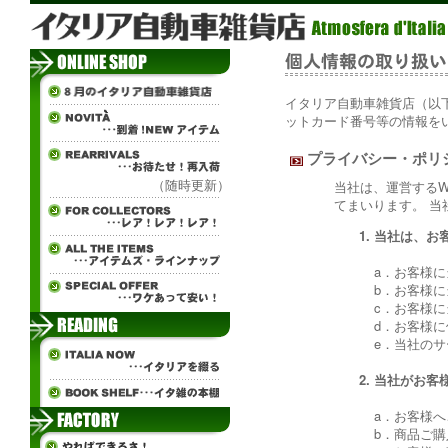
イタリア自動車雑貨店（以下
ットカード番号等の情報を
プライバシー・ポリ
（随時更新）
当社は、運営する
てまいります。 
当社は、お
a．お客様
b．お客様
c．お客様
d．お客様
e．当社の
当社がお客
a．お客様
b．商品ご