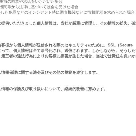
の事前の同意や承諾をいただいた場合
的機関等から法律に基づいて照会を受けた場合
を要した犯罪などのインシデント時に調査機関などに情報開示を求められた場合
ご提供いただきました個人情報は、当社が厳重に管理し、その情報の紛失、破
客様から個人情報が送信される際のセキュリティのために、SSL（Secure So
よって、個人情報は全て暗号化され、送信されます。しかしながら、そうした
、第三者の違法行為によりお客様に損害が生じた場合、当社では責任を負いか
人情報保護に関する法令及びその他の規範を遵守します。
人情報の保護及び取り扱いについて、継続的改善に努めます。