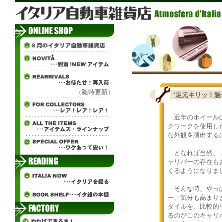
（随時更新）
*足元キリッ！
近年のホイールは
クワークを使用し
な外観を演出する
となれば当然、 
ャリパーの存在も
くるようになりま
そんな時、やっぱ
ー、気分も高まり
タイルを、比較的
るのがこのキャリ