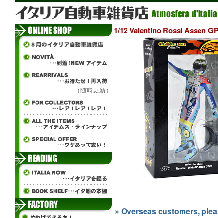
1/12 Valentino Rossi Asse
（随時更新）
» Overseas customers, please