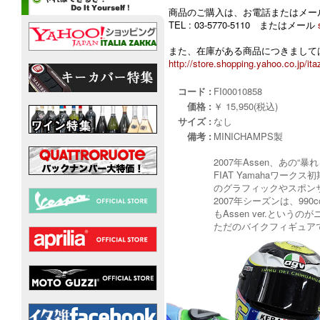
商品のご購入は、お電話またはメー
TEL : 03-5770-5110 またはメール
また、在庫がある商品につきましては
http://store.shopping.yahoo.co.jp/ita
コード :
FI00010858
価格 :
￥ 15,950(税込)
サイズ :
なし
備考 :
MINICHAMPS製
2007年Assen、あの“
FIAT Yamahaワ
のグラフィックやスポンサ
2007年シーズンは、99
もAssen ver.という
ただのバイクフィギュアで