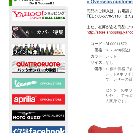
» Overseas customers
商品のご購入は、お電話ま
TEL : 03-5770-5110
また、在庫がある商品につ
http://store.shopping.yahoo
コード :
AL00011572
価格 :
￥ 7,920(税込)
カラー :
レッド
サイズ :
なし
備考 :
※1個の価格で
レッド&ホワイ
で、レザーの質
センターのホワ
り外し、すっぽ
大変身です。