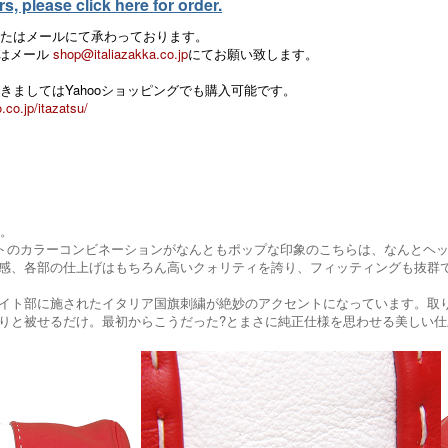
, please click here for order.
たはメールにて承わっております。
 またはメール
shop@italiazakka.co.jp
にてお願い致します。
きましてはYahooショッピングでも購入可能です。
.co.jp/itazatsu/
す。
トのカラーコンビネーションがなんともポップな印象のこちらは、なんとヘッドレ
感、各部の仕上げはもちろん高いクォリティを誇り、フィッティングも抜群
イト部に施されたイタリア国旗刺繍が絶妙のアクセントになっています。取
りと被せるだけ。最初からこうだった?とまさに純正仕様を思わせる美しい仕上がり