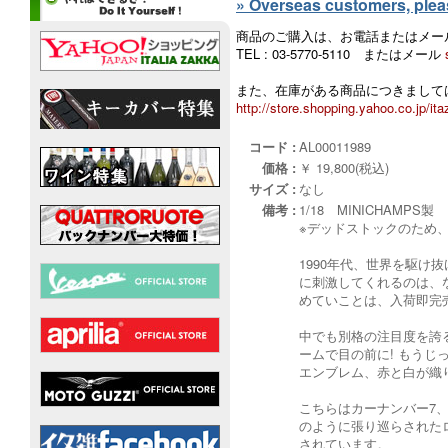
» Overseas customers, please
商品のご購入は、お電話またはメー
TEL : 03-5770-5110 またはメール
また、在庫がある商品につきましては
http://store.shopping.yahoo.co.jp/ita
コード :
AL00011989
価格 :
￥ 19,800(税込)
サイズ :
なし
備考 :
1/18 MINICHAMPS製
※デッドストックのため
1990年代、世界を駆け
に刺激してくれるのは、
めていことは、入荷即完
中でも別格の注目度を誇るの
ームで目の前に! もうじ
エンブレム、赤と白が織り
こちらはカーナンバー7
のように張り巡らされた
されています。