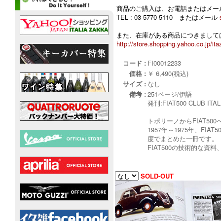
商品のご購入は、お電話またはメー
TEL : 03-5770-5110 またはメール
また、在庫がある商品につきましては
http://store.shopping.yahoo.co.jp/ita
コード :
FI00012233
価格 :
￥ 6,490(税込)
サイズ :
なし
備考 :
251ページ/伊語
発刊:FIAT500 CLUB ITAL
トポリーノからFIAT500
1957年～1975年、FI
度でまとめた一冊です。
FIAT500の技術的な
SOLD-OUT