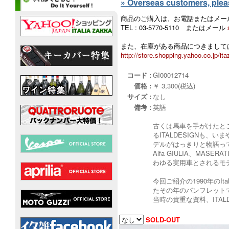
» Overseas customers, please
商品のご購入は、お電話またはメー
TEL : 03-5770-5110 またはメール
また、在庫がある商品につきましては
http://store.shopping.yahoo.co.jp/ita
コード :
GI00012714
価格 :
￥ 3,300(税込)
サイズ :
なし
備考 :
英語
古くは馬車を手がけたと
るITALDESIGNも
デルがはっきりと物語っ
Alfa GIULIA、MASE
わゆる実用車とされるモ
今回ご紹介の1990年のI
たその年のパンフレット
当時の貴重な資料、ITA
SOLD-OUT