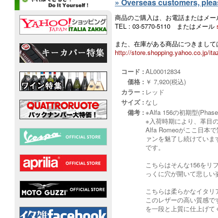
» Overseas customers, please
商品のご購入は、お電話またはメー
TEL : 03-5770-5110 またはメール
また、在庫がある商品につきましては
http://store.shopping.yahoo.co.jp/ita
コード :
AL00012834
価格 :
￥ 7,920(税込)
カラー :
レッド
サイズ :
なし
備考 :
※Alfa 156の初期型(P
※入荷時期により、革目
Alfa Romeoがこ
ァンを魅了し続けていま
です。
こちらはそんな156を
っくに穴が開いて悲しい
こちらは柔らかなイタリ
このレザーの高い質感で
を一段と上質に仕上げて