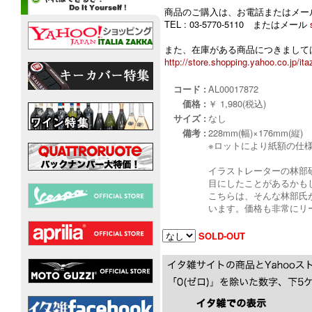
商品のご購入は、お電話またはメー
TEL : 03-5770-5110 またはメール
また、在庫がある商品につきましては
http://store.shopping.yahoo.co.jp/ita
コード :
AL00017872
価格 :
￥ 1,980(税込)
サイズ :
なし
備考 :
228mm(幅)×176mm(縦)
※ロットにより紙額の仕
イラストレーターの林部
目にしたことがあるかも
こちらは、そんな林部氏が
います。価格も非常にリ
SOLD-OUT