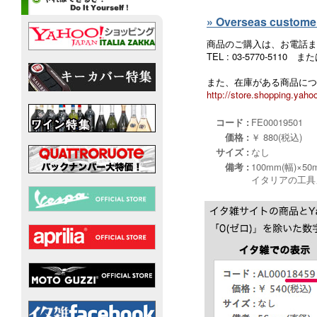
» Overseas customers
商品のご購入は、お電話ま
TEL : 03-5770-5110
また、在庫がある商品につ
http://store.shopping.yahoo
コード :
FE00019501
価格 :
￥ 880(税込)
サイズ :
なし
備考 :
100mm(幅)×50
イタリアの工具メ