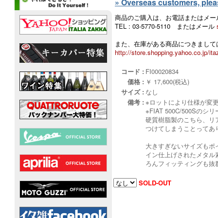
» Overseas customers, please
商品のご購入は、お電話またはメー
TEL : 03-5770-5110 またはメール
また、在庫がある商品につきましては
http://store.shopping.yahoo.co.jp/ita
コード :
FI00020834
価格 :
￥ 17,600(税込)
サイズ :
なし
備考 :
※ロットにより仕様が変
※FIAT 500C/500
硬質樹脂製のこちら、リ
つけてしまうことってあ
大きすぎないサイズもポ
イン仕上げされたメタル
ろんフィッティングも抜
SOLD-OUT