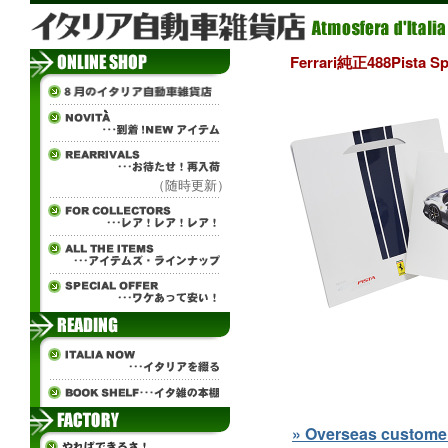
Ferrari純正488Pist
（随時更新）
» Overseas customers