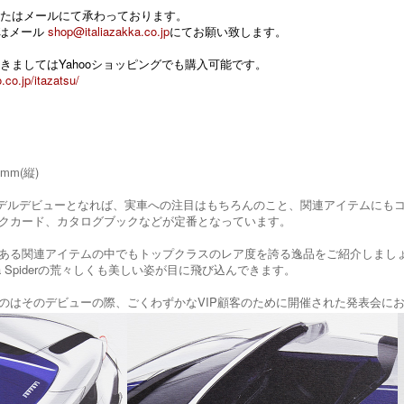
たはメールにて承わっております。
 またはメール
shop@italiazakka.co.jp
にてお願い致します。
きましてはYahooショッピングでも購入可能です。
.co.jp/itazatsu/
0mm(縦)
のNewモデルデビューとなれば、実車への注目はもちろんのこと、関連アイテム
クカード、カタログブックなどが定番となっています。
ある関連アイテムの中でもトップクラスのレア度を誇る逸品をご紹介しまし
sta Spiderの荒々しくも美しい姿が目に飛び込んできます。
のはそのデビューの際、ごくわずかなVIP顧客のために開催された発表会に