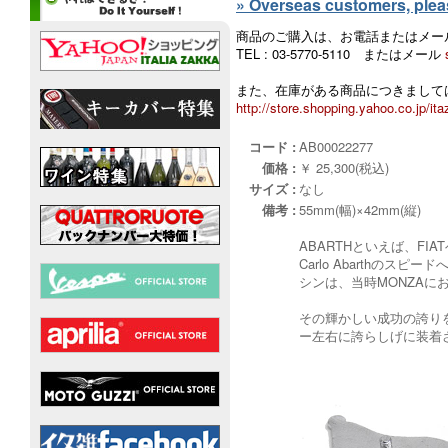
» Overseas customers, please
商品のご購入は、お電話またはメー
TEL : 03-5770-5110 またはメール
また、在庫がある商品につきましては
http://store.shopping.yahoo.co.jp/ita
コード :
AB00022277
価格 :
￥ 25,300(税込)
サイズ :
なし
備考 :
55mm(幅)×42mm(縦)
ABARTHといえば、F
Carlo Abarth
シンは、当時MONZA
その輝かしい成功の誇りをこ
ー左右に誇らしげに装着