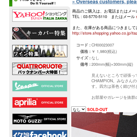
» Overseas customers, please
商品のご購入は、お電話またはメー
TEL : 03-5770-5110 またはメール
また、在庫がある商品につきましては
http://store.shopping.yahoo.co.jp/ita
コード :
CH00023007
価格 :
￥ 1,980(税込)
サイズ :
なし
備考 :
200mm(幅)×300mm(縦)
見えないところで頑張っ
CHAMPION。みなさ
す。四方は茶色く錆び付
お部屋やガレージを抜群
SOLD-OUT