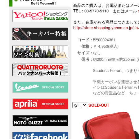
商品のご購入は、お電話またはメー
TEL : 03-5770-5110 またはメール
また、在庫がある商品につきましては
http://store.shopping.yahoo.co.jp/ita
コード :
FE00024381
価格 :
￥ 4,950(税込)
サイズ :
なし
備考 :
約200mm(幅)×約250mm(
Scuderia Ferra
平織カーボンを連想させ
インはScuderia Fe
などの貴重品など、ちょ
SOLD-OUT