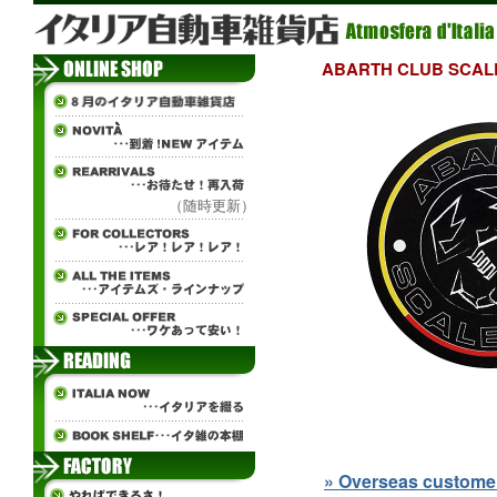
ABARTH CLUB SC
（随時更新）
» Overseas customers