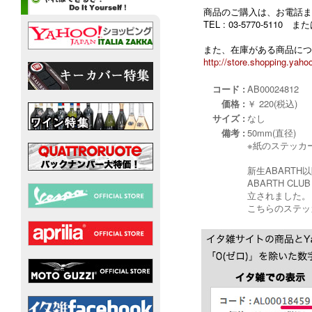
商品のご購入は、お電話ま
TEL : 03-5770-5110
また、在庫がある商品につ
http://store.shopping.yahoo
コード :
AB00024812
価格 :
￥ 220(税込)
サイズ :
なし
備考 :
50mm(直径)
※紙のステッカ
新生ABART
ABARTH C
立されました。
こちらのステッ