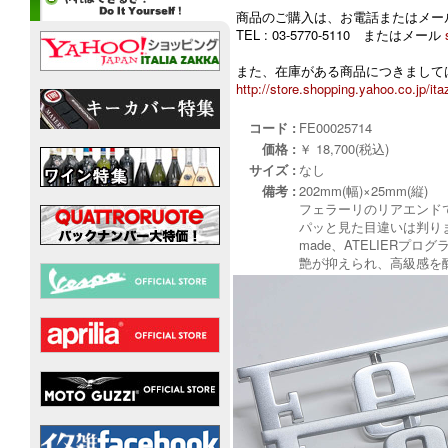
商品のご購入は、お電話またはメー
TEL : 03-5770-5110 またはメール
また、在庫がある商品につきましては
http://store.shopping.yahoo.co.jp/ita
コード :
FE00025714
価格 :
￥ 18,700(税込)
サイズ :
なし
備考 :
202mm(幅)×25mm(縦)
フェラーリのリアエンド
パッと見た目違いは判りま
made、ATELIERプ
艶が抑えられ、高級感を