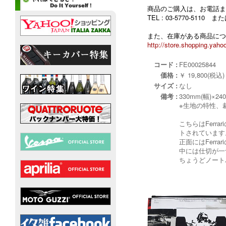
商品のご購入は、お電話ま
TEL : 03-5770-5110
また、在庫がある商品につ
http://store.shopping.yahoo
コード :
FE00025844
価格 :
￥ 19,800(税込)
サイズ :
なし
備考 :
330mm(幅)×24
※生地の特性、
こちらはFer
トされています
正面にはFerra
中には仕切が一
ちょうどノート