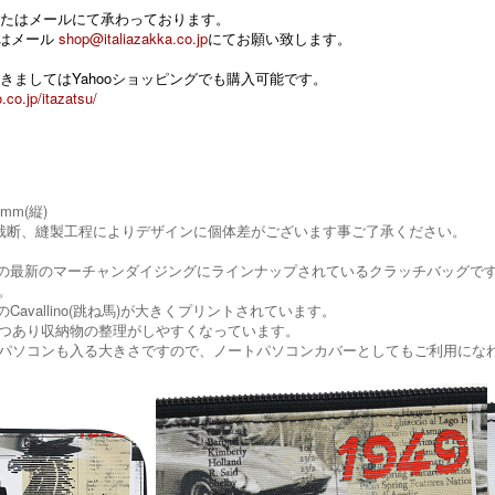
たはメールにて承わっております。
 またはメール
shop@italiazakka.co.jp
にてお願い致します。
きましてはYahooショッピングでも購入可能です。
.co.jp/itazatsu/
0mm(縦)
裁断、縫製工程によりデザインに個体差がございます事ご了承ください。
rariの最新のマーチャンダイジングにラインナップされているクラッチバッグ
。
riのCavallino(跳ね馬)が大きくプリントされています。
つあり収納物の整理がしやすくなっています。
パソコンも入る大きさですので、ノートパソコンカバーとしてもご利用にな