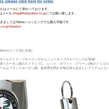
, please click here for order.
たはメールにて承わっております。
 またはメール
shop@italiazakka.co.jp
にてお願い致します。
きましてはYahooショッピングでも購入可能です。
.co.jp/itazatsu/
×90mm(リング含む全長)
ロールストラップキーリングからニュータイプのキーリングが登場!
漂うカーボン調のストラップに、レッド・ホワイト・グリーン3色のトリコ
ールなブラックカーボン調、老若男女問わず毎日持ち歩きたいアイテムにな