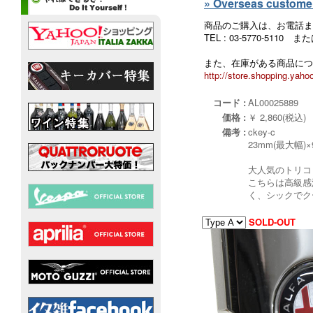
» Overseas customers
商品のご購入は、お電話ま
TEL : 03-5770-5110
また、在庫がある商品につ
http://store.shopping.yahoo
コード :
AL00025889
価格 :
￥ 2,860(税込)
備考 :
ckey-c
23mm(最大幅)
大人気のトリコ
こちらは高級感
く、シックでク
SOLD-OUT