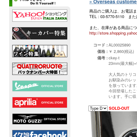
» Overseas customers
商品のご購入は、お電話ま
TEL : 03-5770-5110
また、在庫がある商品につ
http://store.shopping.yahoo
コード :
AL00025890
価格 :
￥ 2,860(税込)
備考 :
ckey-t
23mm(最大幅)
大人気のトリコ
お馴染みのレッ
を放っています
今回登場したこ
います。手に収
SOLD-OUT