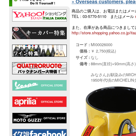
» Overseas customers, please
商品のご購入は、お電話またはメー
TEL : 03-5770-5110 またはメール
また、在庫がある商品につきましては
http://store.shopping.yahoo.co.jp/ita
コード :
MI00026000
価格 :
￥ 2,750(税込)
サイズ :
なし
備考 :
88mm(直径)×93mm(高さ)
みなさんお馴染みのMIC
1950年代頃のMICH