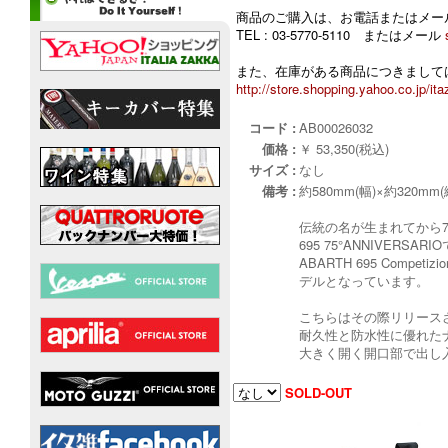
商品のご購入は、お電話またはメー
TEL : 03-5770-5110 またはメール
また、在庫がある商品につきましては
http://store.shopping.yahoo.co.jp/ita
コード :
AB00026032
価格 :
￥ 53,350(税込)
サイズ :
なし
備考 :
約580mm(幅)×約320mm(
伝統の名が生まれてから75
695 75°ANNIVERSARI
ABARTH 695 Co
デルとなっています。
こちらはその際リリースされ
耐久性と防水性に優れた
大きく開く開口部で出し
SOLD-OUT