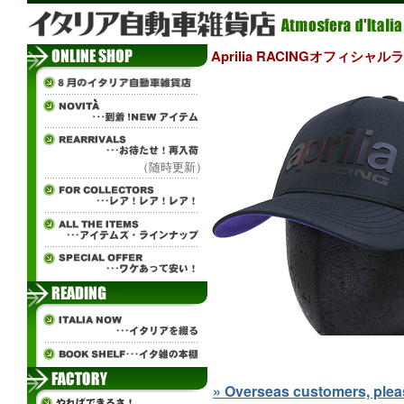
Aprilia RACINGオフィシ
（随時更新）
» Overseas customers, please