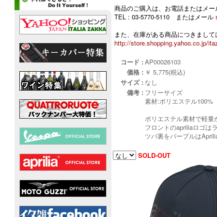
商品のご購入は、お電話またはメー
TEL : 03-5770-5110 またはメール
また、在庫がある商品につきましては
http://store.shopping.yahoo.co.jp/ita
コード :
AP00026103
価格 :
￥ 5,775(税込)
サイズ :
なし
備考 :
フリーサイズ
素材:ポリエステル100%
ポリエステル素材で軽量
フロントのaprilia
ツバ裏をパープルはApri
SOLD-OUT