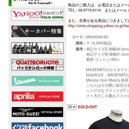
商品のご購入は、お電話またはメー
TEL : 03-5770-5110 またはメール
また、在庫がある商品につきましては
http://store.shopping.yahoo.co.jp/ita
コード :
MA00026163
価格 :
￥ 13,530(税込)
備考 :
表記サイズS:身幅49.0cm/
表記サイズM:身幅51.0cm/
素材:コットン100%
MASERATIのカスタ
2022年3月、MASER
Mission from Mars
こちらはその際に販売さ
シンプルなブラックのT
クト大のこの夏おススメ
SOLD-OUT