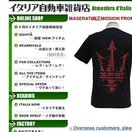
MASERATI純正MISSION FR
（随時更新）
» Overseas customers, please