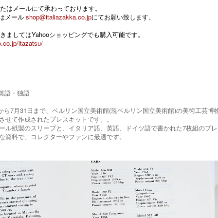
たはメールにて承わっております。
 またはメール
shop@italiazakka.co.jp
にてお願い致します。
きましてはYahooショッピングでも購入可能です。
.co.jp/itazatsu/
・英語・独語
7日から7月31日まで、ベルリン国立美術館(現ベルリン国立美術館)の美術工芸博物館と
させて作成されたプレスキットです。。
ール紙製のスリーブと、イタリア語、英語、ドイツ語で書かれた7枚組のプレ
な資料で、コレクターやファンに最適です。