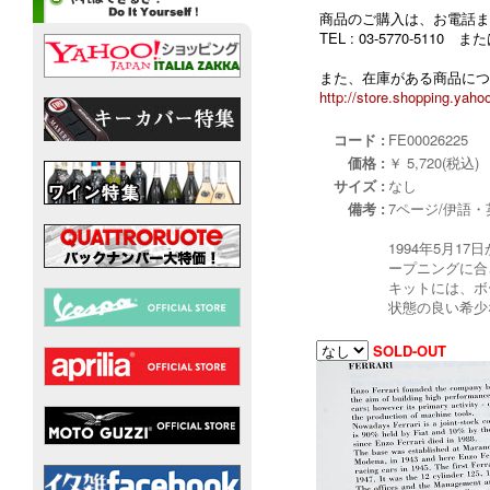
商品のご購入は、お電話ま
TEL : 03-5770-5110
また、在庫がある商品につ
http://store.shopping.yahoo
コード :
FE00026225
価格 :
￥ 5,720(税込)
サイズ :
なし
備考 :
7ページ/伊語
1994年5月1
ープニングに合
キットには、ボ
状態の良い希少
SOLD-OUT