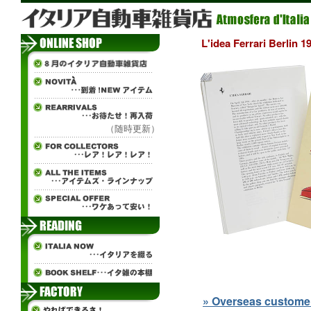
L'idea Ferrari Ber
（随時更新）
» Overseas customers