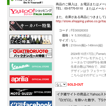
商品のご購入は、お電話またはメー
TEL : 03-5770-5110 またはメール
また、在庫がある商品につきましては
http://store.shopping.yahoo.co.jp/ita
コード :
FE00026303
価格 :
￥ 5,500(税込)
サイズ :
なし
備考 :
210mm(幅)×149mm(縦)
2024年10月17日にFe
スペチアーレモデルとし
トータルで1200PSを発
生産台数は799台で、2
デザインはラ フェラー
こちらはそのデビューに
SOLD-OUT