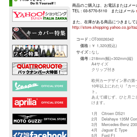
商品のご購入は、お電話またはメー
TEL : 03-5770-5110 またはメール
また、在庫がある商品につきましては
http://store.shopping.yahoo.co.jp/ita
コード :
OT00026342
価格 :
￥ 1,320(税込)
サイズ :
なし
備考 :
218mm(幅)×302mm(縦)
A4サイズ
クリップ付き
欧州カーデザイン界の第
10年以上にわたり『カ
ト。
あえて綴じず、ひと月ご
けます。
1月 Citroen DS21
2月 Delahaye 135M Compet
3月 Mercedes-Benz 23
4月 Jaguar E Type
5月 Ford F1