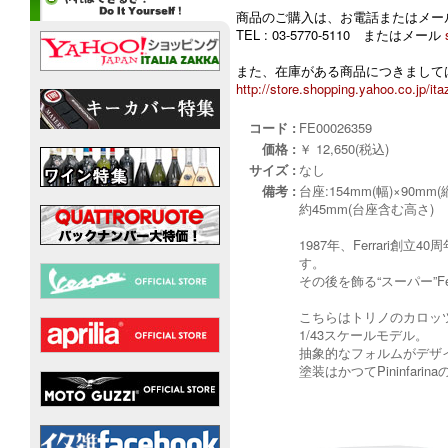
商品のご購入は、お電話またはメー
TEL : 03-5770-5110 またはメール
また、在庫がある商品につきましては
http://store.shopping.yahoo.co.jp/ita
コード :
FE00026359
価格 :
￥ 12,650(税込)
サイズ :
なし
備考 :
台座:154mm(幅)×90mm(
約45mm(台座含む高さ)
1987年、Ferrari創
す。
その後を飾る“スーパー”
こちらはトリノのカロッツエ
1/43スケールモデル。
抽象的なフォルムがデザ
塗装はかつてPininfa